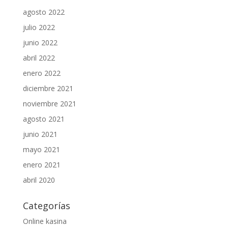
agosto 2022
julio 2022
junio 2022
abril 2022
enero 2022
diciembre 2021
noviembre 2021
agosto 2021
junio 2021
mayo 2021
enero 2021
abril 2020
Categorías
Online kasina