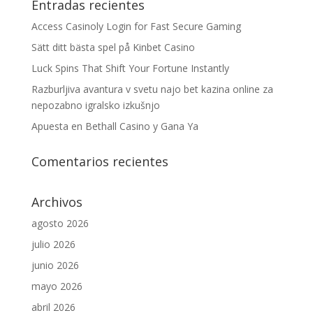
Entradas recientes
Access Casinoly Login for Fast Secure Gaming
Sätt ditt bästa spel på Kinbet Casino
Luck Spins That Shift Your Fortune Instantly
Razburljiva avantura v svetu najo bet kazina online za
nepozabno igralsko izkušnjo
Apuesta en Bethall Casino y Gana Ya
Comentarios recientes
Archivos
agosto 2026
julio 2026
junio 2026
mayo 2026
abril 2026