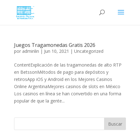
Juegos Tragamonedas Gratis 2026
por
adminlin
|
Jun 10, 2021
|
Uncategorized
ContentExplicación de las tragamonedas de alto RTP
en BetssonMétodos de pago para depósitos y
retirosApp iOS y Android en los Mejores Casinos
Online ArgentinaMejores casinos de slots en México
Los casinos en línea se han convertido en una forma
popular de que la gente...