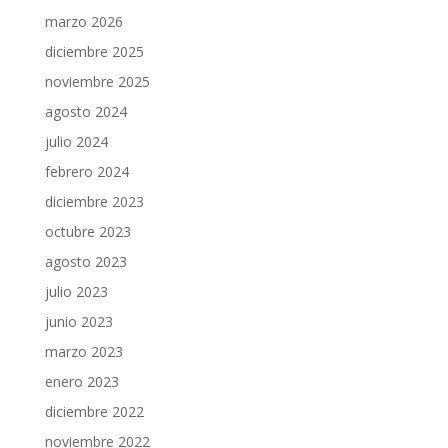
marzo 2026
diciembre 2025
noviembre 2025
agosto 2024
julio 2024
febrero 2024
diciembre 2023
octubre 2023
agosto 2023
julio 2023
junio 2023
marzo 2023
enero 2023
diciembre 2022
noviembre 2022