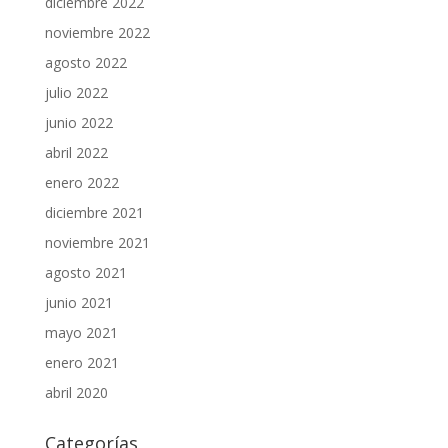
diciembre 2022
noviembre 2022
agosto 2022
julio 2022
junio 2022
abril 2022
enero 2022
diciembre 2021
noviembre 2021
agosto 2021
junio 2021
mayo 2021
enero 2021
abril 2020
Categorías