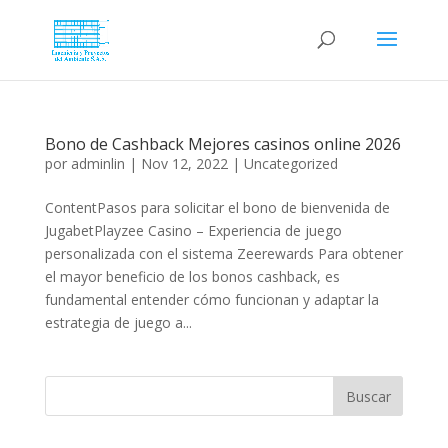
Bono de Cashback Mejores casinos online 2026
por
adminlin
|
Nov 12, 2022
|
Uncategorized
ContentPasos para solicitar el bono de bienvenida de
JugabetPlayzee Casino – Experiencia de juego
personalizada con el sistema Zeerewards Para obtener
el mayor beneficio de los bonos cashback, es
fundamental entender cómo funcionan y adaptar la
estrategia de juego a...