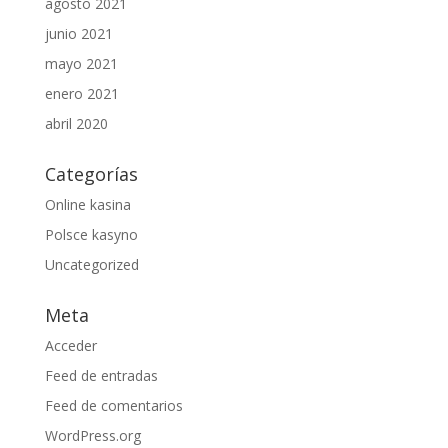
agosto 2021
junio 2021
mayo 2021
enero 2021
abril 2020
Categorías
Online kasina
Polsce kasyno
Uncategorized
Meta
Acceder
Feed de entradas
Feed de comentarios
WordPress.org