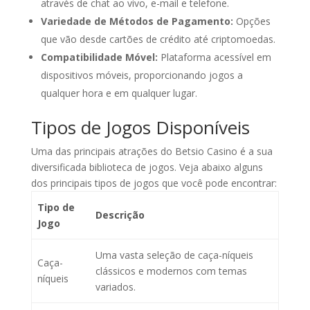
através de chat ao vivo, e-mail e telefone.
Variedade de Métodos de Pagamento:
Opções
que vão desde cartões de crédito até criptomoedas.
Compatibilidade Móvel:
Plataforma acessível em
dispositivos móveis, proporcionando jogos a
qualquer hora e em qualquer lugar.
Tipos de Jogos Disponíveis
Uma das principais atrações do Betsio Casino é a sua
diversificada biblioteca de jogos. Veja abaixo alguns
dos principais tipos de jogos que você pode encontrar:
Tipo de
Descrição
Jogo
Uma vasta seleção de caça-níqueis
Caça-
clássicos e modernos com temas
níqueis
variados.