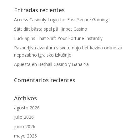
Entradas recientes
Access Casinoly Login for Fast Secure Gaming
Sätt ditt bästa spel på Kinbet Casino
Luck Spins That Shift Your Fortune Instantly
Razburljiva avantura v svetu najo bet kazina online za
nepozabno igralsko izkušnjo
Apuesta en Bethall Casino y Gana Ya
Comentarios recientes
Archivos
agosto 2026
julio 2026
junio 2026
mayo 2026