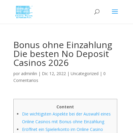
Bonus ohne Einzahlung
Die besten No Deposit
Casinos 2026
por
adminlin
|
Dic 12, 2022
|
Uncategorized
|
0
Comentarios
Content
Die wichtigsten Aspekte bei der Auswahl eines
Online Casinos mit Bonus ohne Einzahlung
Eröffnet ein Spielerkonto im Online Casino