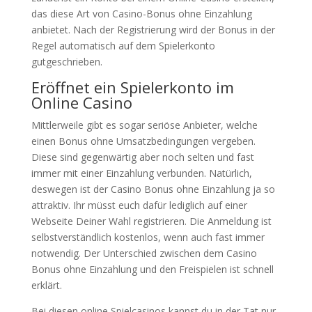
das diese Art von Casino-Bonus ohne Einzahlung
anbietet. Nach der Registrierung wird der Bonus in der
Regel automatisch auf dem Spielerkonto
gutgeschrieben.
Eröffnet ein Spielerkonto im
Online Casino
Mittlerweile gibt es sogar seriöse Anbieter, welche
einen Bonus ohne Umsatzbedingungen vergeben.
Diese sind gegenwärtig aber noch selten und fast
immer mit einer Einzahlung verbunden. Natürlich,
deswegen ist der Casino Bonus ohne Einzahlung ja so
attraktiv. Ihr müsst euch dafür lediglich auf einer
Webseite Deiner Wahl registrieren. Die Anmeldung ist
selbstverständlich kostenlos, wenn auch fast immer
notwendig. Der Unterschied zwischen dem Casino
Bonus ohne Einzahlung und den Freispielen ist schnell
erklärt.
Bei diesen online Spielcasinos kannst du in der Tat nur