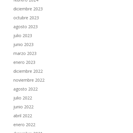
diciembre 2023
octubre 2023
agosto 2023
julio 2023
junio 2023
marzo 2023
enero 2023
diciembre 2022
noviembre 2022
agosto 2022
julio 2022
junio 2022
abril 2022
enero 2022