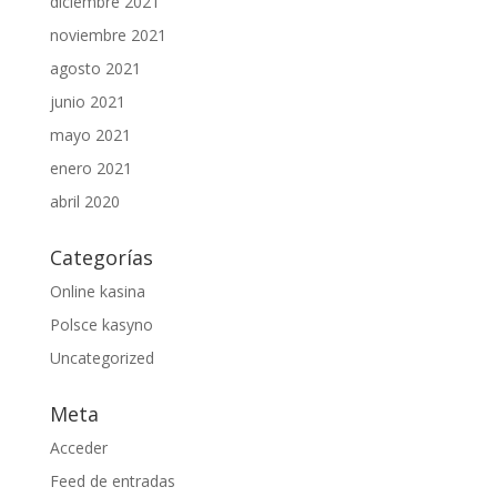
diciembre 2021
noviembre 2021
agosto 2021
junio 2021
mayo 2021
enero 2021
abril 2020
Categorías
Online kasina
Polsce kasyno
Uncategorized
Meta
Acceder
Feed de entradas