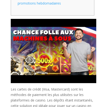
promotions hebdomadaires
Les cartes de crédit (Visa, Mastercard) sont les
méthodes de paiement les plus utilisées sur les
plateformes de casino. Les dépôts étant instantanés,
cette solution est idéale pour jouer sur un casino en