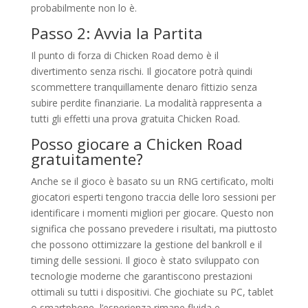
probabilmente non lo è.
Passo 2: Avvia la Partita
Il punto di forza di Chicken Road demo è il
divertimento senza rischi. Il giocatore potrà quindi
scommettere tranquillamente denaro fittizio senza
subire perdite finanziarie. La modalità rappresenta a
tutti gli effetti una prova gratuita Chicken Road.
Posso giocare a Chicken Road
gratuitamente?
Anche se il gioco è basato su un RNG certificato, molti
giocatori esperti tengono traccia delle loro sessioni per
identificare i momenti migliori per giocare. Questo non
significa che possano prevedere i risultati, ma piuttosto
che possono ottimizzare la gestione del bankroll e il
timing delle sessioni. Il gioco è stato sviluppato con
tecnologie moderne che garantiscono prestazioni
ottimali su tutti i dispositivi. Che giochiate su PC, tablet
o smartphone, l’esperienza rimane fluida e