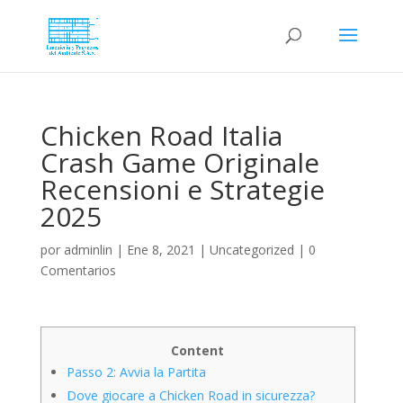
Chicken Road Italia
Crash Game Originale
Recensioni e Strategie
2025
por
adminlin
|
Ene 8, 2021
|
Uncategorized
|
0
Comentarios
Content
Passo 2: Avvia la Partita
Dove giocare a Chicken Road in sicurezza?