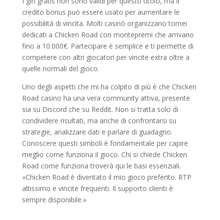
I giri gratis non sono validi per questo titolo, ma il
credito bonus può essere usato per aumentare le
possibilità di vincita. Molti casinò organizzano tornei
dedicati a Chicken Road con montepremi che arrivano
fino a 10.000€. Partecipare è semplice e ti permette di
competere con altri giocatori per vincite extra oltre a
quelle normali del gioco.
Uno degli aspetti che mi ha colpito di più è che Chicken
Road casino ha una vera community attiva, presente
sia su Discord che su Reddit. Non si tratta solo di
condividere risultati, ma anche di confrontarsi su
strategie, analizzare dati e parlare di guadagno.
Conoscere questi simboli è fondamentale per capire
meglio come funziona il gioco. Chi si chiede Chicken
Road come funziona troverà qui le basi essenziali.
«Chicken Road è diventato il mio gioco preferito. RTP
altissimo e vincite frequenti. Il supporto clienti è
sempre disponibile.»