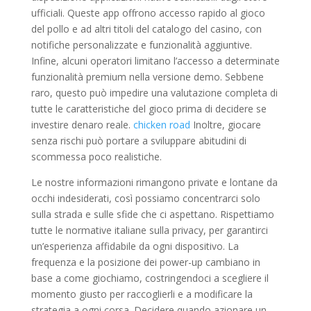
ufficiali. Queste app offrono accesso rapido al gioco
del pollo e ad altri titoli del catalogo del casino, con
notifiche personalizzate e funzionalità aggiuntive.
Infine, alcuni operatori limitano l’accesso a determinate
funzionalità premium nella versione demo. Sebbene
raro, questo può impedire una valutazione completa di
tutte le caratteristiche del gioco prima di decidere se
investire denaro reale.
chicken road
Inoltre, giocare
senza rischi può portare a sviluppare abitudini di
scommessa poco realistiche.
Le nostre informazioni rimangono private e lontane da
occhi indesiderati, così possiamo concentrarci solo
sulla strada e sulle sfide che ci aspettano. Rispettiamo
tutte le normative italiane sulla privacy, per garantirci
un’esperienza affidabile da ogni dispositivo. La
frequenza e la posizione dei power-up cambiano in
base a come giochiamo, costringendoci a scegliere il
momento giusto per raccoglierli e a modificare la
strategia a ogni corsa. Decidere quando azionare un