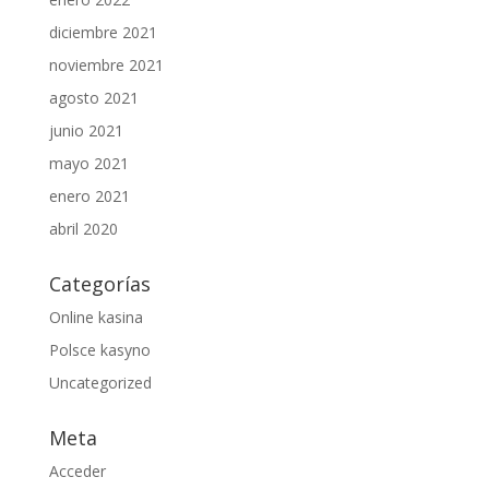
diciembre 2021
noviembre 2021
agosto 2021
junio 2021
mayo 2021
enero 2021
abril 2020
Categorías
Online kasina
Polsce kasyno
Uncategorized
Meta
Acceder