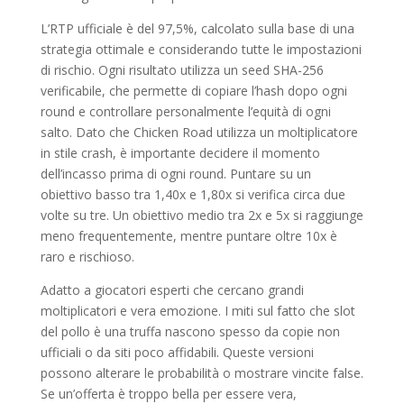
L’RTP ufficiale è del 97,5%, calcolato sulla base di una
strategia ottimale e considerando tutte le impostazioni
di rischio. Ogni risultato utilizza un seed SHA-256
verificabile, che permette di copiare l’hash dopo ogni
round e controllare personalmente l’equità di ogni
salto. Dato che Chicken Road utilizza un moltiplicatore
in stile crash, è importante decidere il momento
dell’incasso prima di ogni round. Puntare su un
obiettivo basso tra 1,40x e 1,80x si verifica circa due
volte su tre. Un obiettivo medio tra 2x e 5x si raggiunge
meno frequentemente, mentre puntare oltre 10x è
raro e rischioso.
Adatto a giocatori esperti che cercano grandi
moltiplicatori e vera emozione. I miti sul fatto che slot
del pollo è una truffa nascono spesso da copie non
ufficiali o da siti poco affidabili. Queste versioni
possono alterare le probabilità o mostrare vincite false.
Se un’offerta è troppo bella per essere vera,