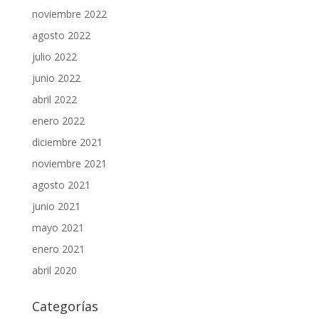
noviembre 2022
agosto 2022
julio 2022
junio 2022
abril 2022
enero 2022
diciembre 2021
noviembre 2021
agosto 2021
junio 2021
mayo 2021
enero 2021
abril 2020
Categorías