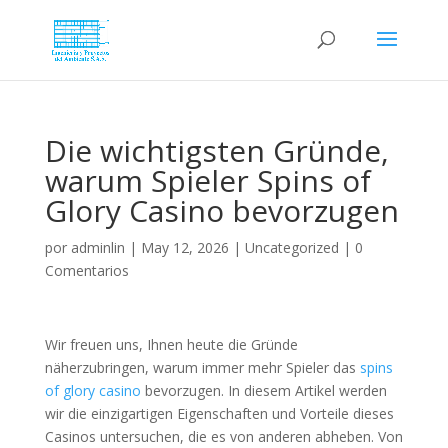
Die wichtigsten Gründe,
warum Spieler Spins of
Glory Casino bevorzugen
por
adminlin
|
May 12, 2026
|
Uncategorized
|
0
Comentarios
Wir freuen uns, Ihnen heute die Gründe
näherzubringen, warum immer mehr Spieler das
spins
of glory casino
bevorzugen. In diesem Artikel werden
wir die einzigartigen Eigenschaften und Vorteile dieses
Casinos untersuchen, die es von anderen abheben. Von