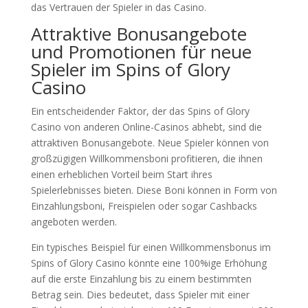
das Vertrauen der Spieler in das Casino.
Attraktive Bonusangebote
und Promotionen für neue
Spieler im Spins of Glory
Casino
Ein entscheidender Faktor, der das Spins of Glory
Casino von anderen Online-Casinos abhebt, sind die
attraktiven Bonusangebote. Neue Spieler können von
großzügigen Willkommensboni profitieren, die ihnen
einen erheblichen Vorteil beim Start ihres
Spielerlebnisses bieten. Diese Boni können in Form von
Einzahlungsboni, Freispielen oder sogar Cashbacks
angeboten werden.
Ein typisches Beispiel für einen Willkommensbonus im
Spins of Glory Casino könnte eine 100%ige Erhöhung
auf die erste Einzahlung bis zu einem bestimmten
Betrag sein. Dies bedeutet, dass Spieler mit einer