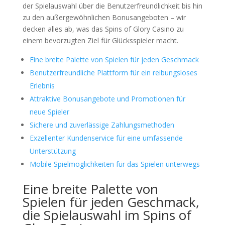
der Spielauswahl über die Benutzerfreundlichkeit bis hin
zu den außergewöhnlichen Bonusangeboten – wir
decken alles ab, was das Spins of Glory Casino zu
einem bevorzugten Ziel für Glücksspieler macht.
Eine breite Palette von Spielen für jeden Geschmack
Benutzerfreundliche Plattform für ein reibungsloses
Erlebnis
Attraktive Bonusangebote und Promotionen für
neue Spieler
Sichere und zuverlässige Zahlungsmethoden
Exzellenter Kundenservice für eine umfassende
Unterstützung
Mobile Spielmöglichkeiten für das Spielen unterwegs
Eine breite Palette von
Spielen für jeden Geschmack,
die Spielauswahl im Spins of