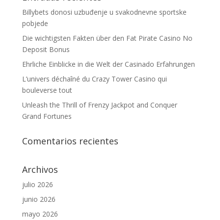
Billybets donosi uzbuđenje u svakodnevne sportske
pobjede
Die wichtigsten Fakten über den Fat Pirate Casino No
Deposit Bonus
Ehrliche Einblicke in die Welt der Casinado Erfahrungen
L’univers déchaîné du Crazy Tower Casino qui
bouleverse tout
Unleash the Thrill of Frenzy Jackpot and Conquer
Grand Fortunes
Comentarios recientes
Archivos
julio 2026
junio 2026
mayo 2026