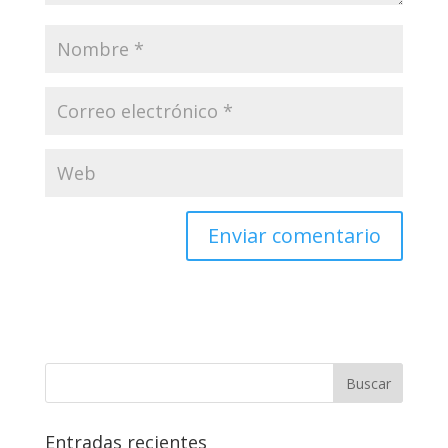
Entradas recientes