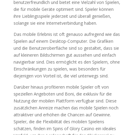
benutzerfreundlich und bietet eine Vielzahl von Spielen,
die für mobile Geräte optimiert sind. Spieler können
ihre Lieblingsspiele jederzeit und überall genießen,
solange sie eine Internetverbindung haben.
Das mobile Erlebnis ist oft genauso aufregend wie das
Spielen auf einem Desktop-Computer. Die Grafiken
und die Benutzeroberfläche sind so gestaltet, dass sie
auf kleineren Bildschirmen gut aussehen und einfach
navigierbar sind. Dies ermöglicht es den Spielern, ohne
Einschränkungen zu spielen, was besonders für
diejenigen von Vorteil ist, die viel unterwegs sind.
Darüber hinaus profitieren mobile Spieler oft von
speziellen Angeboten und Boni, die exklusiv für die
Nutzung der mobilen Plattform verfügbar sind. Diese
zusätzlichen Anreize machen das mobile Spielen noch
attraktiver und erhöhen die Chancen auf Gewinne.
Spieler, die die Flexibilität des mobilen Spielens
schätzen, finden im Spins of Glory Casino ein ideales