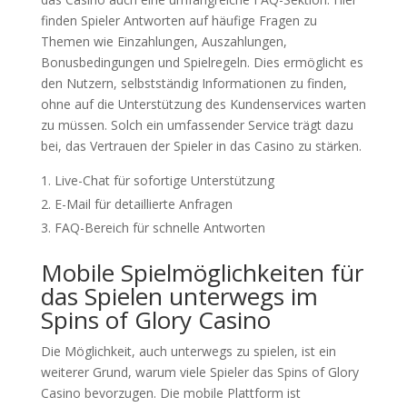
finden Spieler Antworten auf häufige Fragen zu
Themen wie Einzahlungen, Auszahlungen,
Bonusbedingungen und Spielregeln. Dies ermöglicht es
den Nutzern, selbstständig Informationen zu finden,
ohne auf die Unterstützung des Kundenservices warten
zu müssen. Solch ein umfassender Service trägt dazu
bei, das Vertrauen der Spieler in das Casino zu stärken.
Live-Chat für sofortige Unterstützung
E-Mail für detaillierte Anfragen
FAQ-Bereich für schnelle Antworten
Mobile Spielmöglichkeiten für
das Spielen unterwegs im
Spins of Glory Casino
Die Möglichkeit, auch unterwegs zu spielen, ist ein
weiterer Grund, warum viele Spieler das Spins of Glory
Casino bevorzugen. Die mobile Plattform ist