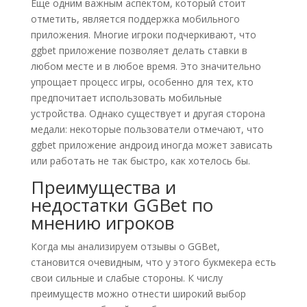
Еще одним важным аспектом, который стоит
отметить, является поддержка мобильного
приложения. Многие игроки подчеркивают, что
ggbet приложение позволяет делать ставки в
любом месте и в любое время. Это значительно
упрощает процесс игры, особенно для тех, кто
предпочитает использовать мобильные
устройства. Однако существует и другая сторона
медали: некоторые пользователи отмечают, что
ggbet приложение андроид иногда может зависать
или работать не так быстро, как хотелось бы.
Преимущества и
недостатки GGBet по
мнению игроков
Когда мы анализируем отзывы о GGBet,
становится очевидным, что у этого букмекера есть
свои сильные и слабые стороны. К числу
преимуществ можно отнести широкий выбор