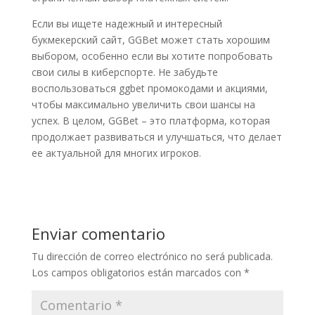
Если вы ищете надежный и интересный
букмекерский сайт, GGBet может стать хорошим
выбором, особенно если вы хотите попробовать
свои силы в киберспорте. Не забудьте
воспользоваться ggbet промокодами и акциями,
чтобы максимально увеличить свои шансы на
успех. В целом, GGBet – это платформа, которая
продолжает развиваться и улучшаться, что делает
ее актуальной для многих игроков.
Enviar comentario
Tu dirección de correo electrónico no será publicada.
Los campos obligatorios están marcados con
*