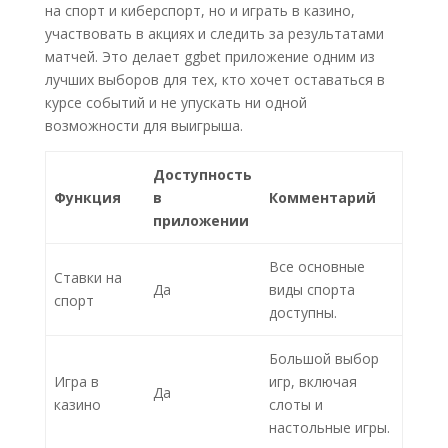
на спорт и киберспорт, но и играть в казино,
участвовать в акциях и следить за результатами
матчей. Это делает ggbet приложение одним из
лучших выборов для тех, кто хочет оставаться в
курсе событий и не упускать ни одной
возможности для выигрыша.
Доступность
Функция
в
Комментарий
приложении
Все основные
Ставки на
Да
виды спорта
спорт
доступны.
Большой выбор
Игра в
игр, включая
Да
казино
слоты и
настольные игры.