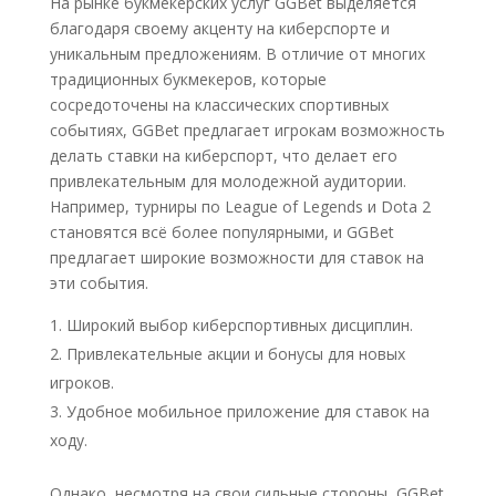
На рынке букмекерских услуг GGBet выделяется
благодаря своему акценту на киберспорте и
уникальным предложениям. В отличие от многих
традиционных букмекеров, которые
сосредоточены на классических спортивных
событиях, GGBet предлагает игрокам возможность
делать ставки на киберспорт, что делает его
привлекательным для молодежной аудитории.
Например, турниры по League of Legends и Dota 2
становятся всё более популярными, и GGBet
предлагает широкие возможности для ставок на
эти события.
Широкий выбор киберспортивных дисциплин.
Привлекательные акции и бонусы для новых
игроков.
Удобное мобильное приложение для ставок на
ходу.
Однако, несмотря на свои сильные стороны, GGBet