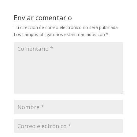
Enviar comentario
Tu dirección de correo electrónico no será publicada.
Los campos obligatorios están marcados con
*