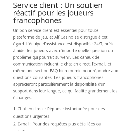
Service client : Un soutien
réactif pour les joueurs
francophones
Un bon service client est essentiel pour toute
plateforme de jeu, et Alf Casino se distingue à cet
égard. L’équipe d’assistance est disponible 24/7, prête
à aider les joueurs avec n’importe quelle question ou
problème qui pourrait survenir. Les canaux de
communication incluent le chat en direct, l’e-mail, et
même une section FAQ bien fournie pour répondre aux
questions courantes. Les joueurs francophones
apprécieront particulièrement la disponibilité d’un
support dans leur langue, ce qui facilite grandement les
échanges.
Chat en direct : Réponse instantanée pour des
questions urgentes.
E-mail : Pour des requêtes plus détaillées ou