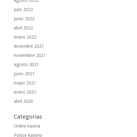
agosto 2022
julio 2022
junio 2022
abril 2022
enero 2022
diciembre 2021
noviembre 2021
agosto 2021
junio 2021
mayo 2021
enero 2021
abril 2020
Categorías
Online kasina
Polsce kasyno