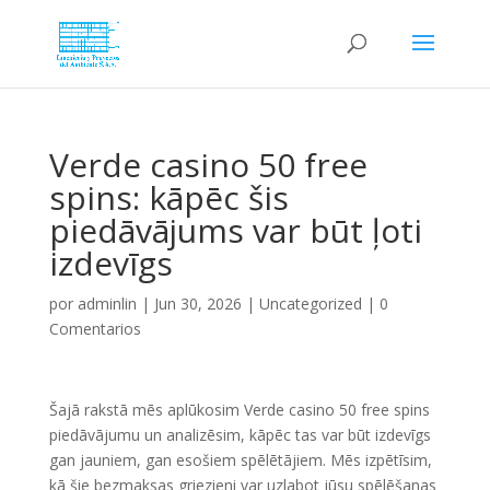
Verde casino 50 free
spins: kāpēc šis
piedāvājums var būt ļoti
izdevīgs
por
adminlin
|
Jun 30, 2026
|
Uncategorized
|
0
Comentarios
Šajā rakstā mēs aplūkosim Verde casino 50 free spins
piedāvājumu un analizēsim, kāpēc tas var būt izdevīgs
gan jauniem, gan esošiem spēlētājiem. Mēs izpētīsim,
kā šie bezmaksas griezieni var uzlabot jūsu spēlēšanas