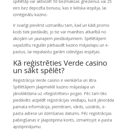
spēlētāji var aktivizēt 50 bezmaksas griezienus vai 25
eiro bez depozīta bonusu, kas ir lieliska iespēja, lai
izmēģinātu kazino.
Ir svarīgi pievērst uzmanību tam, kad un kādi promo
kods tiek piedāvāti, jo tie var mainīties atkarībā no
akcijām un jaunajiem piedāvājumiem. Spēlētājiem
vajadzētu regulāri pārbaudīt kazino mājaslapu un e-
pastus, lai nepalaistu garām izdevīgas iespējas.
Kā reģistrēties Verde casino
un sākt spēlēt?
Reģistrācija Verde casino ir vienkārša un ātra.
Spēlētājiem jāapmeklē kazino mājaslapa un
jānoklikšķina uz «Reģistrēties» pogas. Pēc tam tiks
piedāvāts aizpildīt reģistrācijas veidlapu, kurā jānorāda
pamata informācija, piemēram, vārds, uzvārds, e-
pasta adrese un dzimšanas datums. Pēc reģistrācijas
pabeigšanas ir jāapstiprina konts, izmantojot e-pasta
apstiprinājumu.